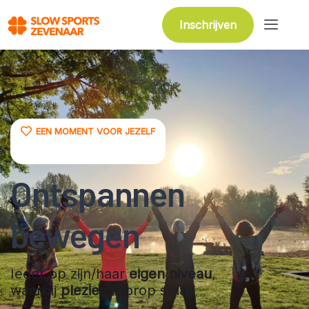
Inschrijven
EEN MOMENT VOOR JEZELF
Ontspannen
bewegen
Ieder op zijn/haar
eigen niveau
,
waarbij
plezier
voorop staat